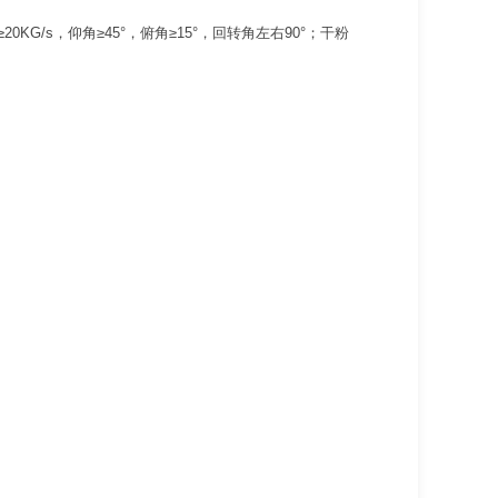
KG/s，仰角≥45°，俯角≥15°，回转角左右90°；干粉