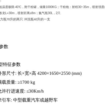
：
温度极限-40℃，附干粉罐，储量1000KG；干粉炮：射程30~35m，喷射强度≥20
龙L=30m，喷射距离≥8m；氮气瓶30L，2只
力瓶
升的两只 冲洗瓶
升的一支
70
40
参数
型特征参数
外形尺寸
:
长
×
宽
×
高
4200×1650×2550 (mm)
满载质量
:
≥1700 kg
允许行进速度
:
≤30Km/h
牵引车
:
中型载重汽车或越野车