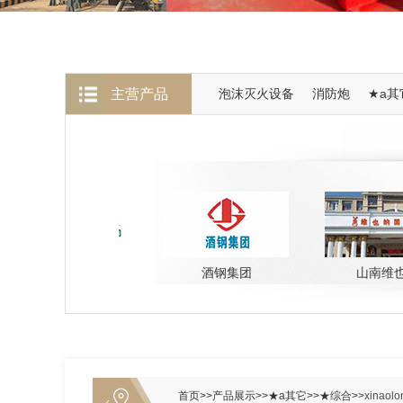
主营产品
泡沫灭火设备
消防炮
★a其
宜宾换流站
酒钢集团
山南维也纳
首页
>>
产品展示
>>
★a其它
>>
★综合
>>
xinaolo