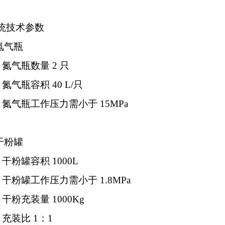
统技术参数
氮气瓶
1
氮气瓶数量
2
只
2
氮气瓶容积
40 L/
只
3
氮气瓶工作压力需小于
15MPa
干粉罐
1
干粉罐容积
1000L
2
干粉罐工作压力需小于
1.8MPa
3
干粉充装量
1000Kg
4
充装比
1
：
1