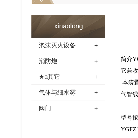
xinaolong
泡沫灭火设备
+
简介
Y
消防炮
+
它兼
★a其它
+
本装
气体与细水雾
+
气管
阀门
+
型号
YGFZ