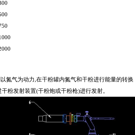
300
500
750
1000
2000
：
以氮气为动力
,
在干粉罐内氮气和干粉进行能量的转换
过干粉发射装置
(
干粉炮或干粉枪
)
进行发射。