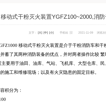
移动式干粉灭火装置YGFZ100~2000,
文字：
[大]
[中]
[小]
手机站
2021-11-09
浏览次
GFZ1000
移动式干粉灭火装置是介于干粉消防车和干
收并蓄了其两种消防装备的优点，并对两者操作比较
繁
置主要用于油田、油库、气站、飞机库、大型仓库、民
线的施工和维修现场；以及有火灾隐患的固定目
标。
按容积分为：
100