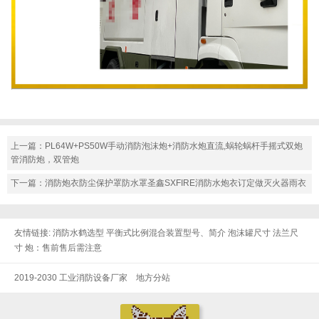
上一篇：
PL64W+PS50W手动消防泡沫炮+消防水炮直流,蜗轮蜗杆手摇式双炮
管消防炮，双管炮
下一篇：
消防炮衣防尘保护罩防水罩圣鑫SXFIRE消防水炮衣订定做灭火器雨衣
友情链接:
消防水鹤选型
平衡式比例混合装置型号、简介
泡沫罐尺寸
法兰尺
寸
炮：售前售后需注意
2019-2030 工业消防设备厂家
地方分站