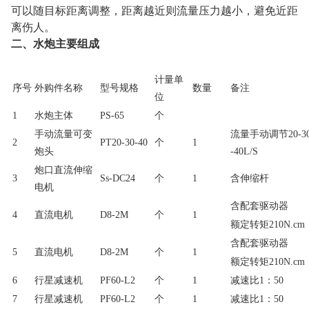
可以随目标距离调整，距离越近则流量压力越小，避免近距
离伤人。
二、水炮主要组成
计量单
序号
外购件名称
型号规格
数量
备注
位
1
水炮主体
PS-65
个
手动流量可变
流量手动调节
20-3
2
PT20-30-40
个
1
炮头
-40L/S
炮口直流伸缩
3
Ss-DC24
个
1
含伸缩杆
电机
含配套驱动器
4
直流电机
D8-2M
个
1
额定转矩
210N.cm
含配套驱动器
5
直流电机
D8-2M
个
1
额定转矩
210N.cm
6
行星减速机
PF60-L2
个
1
减速比
1
：
50
7
行星减速机
PF60-L2
个
1
减速比
1
：
50