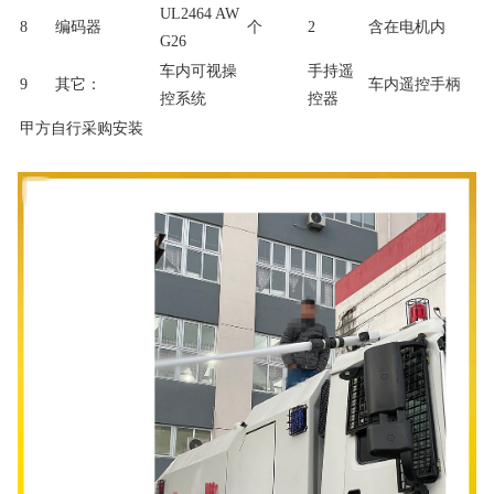
UL2464 AW
8
编码器
个
2
含在电机内
G26
车内可视操
手持遥
9
其它：
车内遥控手柄
控系统
控器
甲方自行采购安装