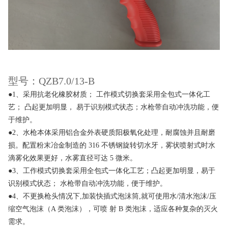
型号：QZB7.0/13-B
●
1、采用抗老化橡胶材质； 工作模式切换套采用全包式一体化工
艺； 凸起更加明显， 易于识别模式状态；水枪带自动冲洗功能，便
于维护。
●
2、水枪本体采用铝合金外表硬质阳极氧化处理，耐腐蚀并且耐磨
损。配置粉末冶金制造的 316 不锈钢旋转切水牙，雾状喷射式时水
滴雾化效果更好，水雾直径可达 5 微米。
●
3、工作模式切换套采用全包式一体化工艺；凸起更加明显，易于
识别模式状态； 水枪带自动冲洗功能，便于维护。
●
4、不更换枪头情况下,加装快插式泡沫筒,就可使用水/清水泡沫/压
缩空气泡沫（A 类泡沫），可喷 射 B 类泡沫，适应各种复杂的灭火
需求。