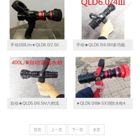
手动150L/m★QLD6.0/2.5III多功能消防无后座力水枪,无后坐力水枪,4档调压消防水枪150L,导流式直流喷雾水枪
手动★QLD6.0/4.0III多功能水枪230L三档流量手动调压消防水枪235L,导流式直流喷雾水枪
自动★QLD5.0/6.5Ⅳ六档流量定位控制400L/Min,自动调压消防水枪,QLD6.0/7IV,导流式直流喷雾水枪
★QLD6.0/8Ⅲ-SX消防水枪475L无后座力直流喷雾水枪,QWKT8.0A150-550A,7Bar多功能消防喷枪,导流式
首页
上一页
下一页
末页