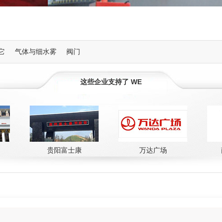
它
气体与细水雾
阀门
这些企业支持了 WE
贵阳富士康
万达广场
南