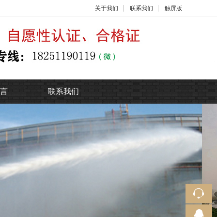
关于我们
联系我们
触屏版
言
联系我们