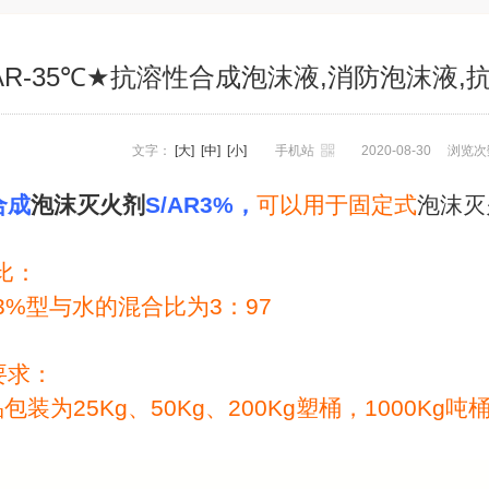
S/AR-35℃★抗溶性合成泡沫液,消防泡沫
文字：
[大]
[中]
[小]
手机站
2020-08-30
浏览次
合成
泡沫灭火剂
S/AR3%，
可以用于固定式
泡沫灭
比：
R3%型与水的混合比为3：97
要求：
品包装为25Kg、50Kg、200Kg塑桶，1000Kg吨