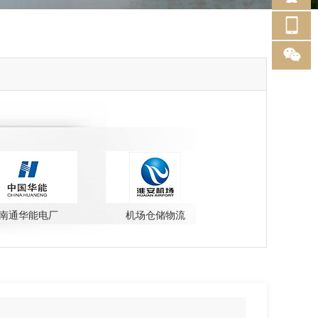
通华能电厂
机场仓储物流
云南保山隆阳