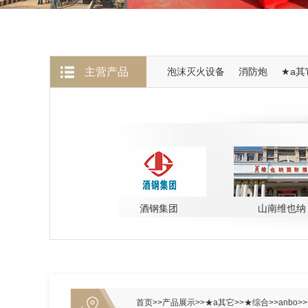
主营产品
泡沫灭火设备
消防炮
★a其
宜宾换流站
酒钢集团
山南维也纳
首页
>>
产品展示
>>
★a其它
>>
★综合
>>
anbo
>>