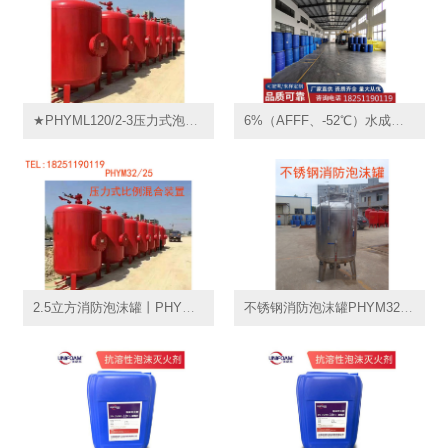
★PHYML120/2-3压力式泡沫比例混合装置PHYML120/20(3%),卧式消防贮液罐厂家,PHYM32/20(3%),PGNL2000立式
6%（AFFF、-52℃）水成膜泡沫灭火剂丨耐海水泡沫液广西
2.5立方消防泡沫罐丨PHYM32/25丨压力式空气泡沫比例混合装置丨PGNL2500立式泡沫罐
不锈钢消防泡沫罐PHYM32/30丨消防泡沫罐304丨压力式比例混合装置PHYM100/100